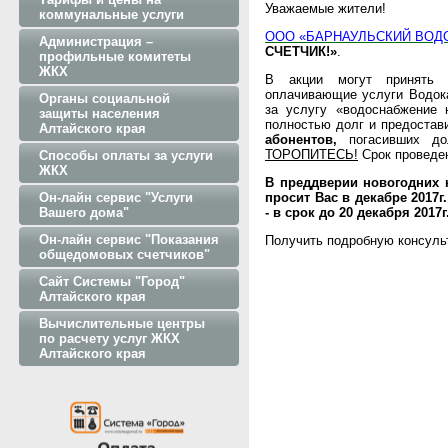
Уважаемые жители!
коммунальные услуги
ООО «БАРНАУЛЬСКИЙ ВОД
Администрация –
СЧЕТЧИК!»
.
профильные комитеты
ЖКХ
В акции могут принять у
оплачивающие услуги Водок
Органы социальной
за услугу «водоснабжение 
защиты населения
полностью долг и предостав
Алтайского края
абонентов,
погасивших дол
ТОРОПИТЕСЬ!
Срок проведени
Способы оплаты за услуги
ЖКХ
В преддверии новогодни
Он-лайн сервис "Услуги
просит Вас в декабре 2017г
Вашего дома"
- в срок до 20 декабря 2017г
Он-лайн сервис "Показания
Получить подробную консуль
общедомовых счетчиков"
Сайт Системы "Город"
Алтайского края
Вычислительные центры
по расчету услуг ЖКХ
Алтайского края