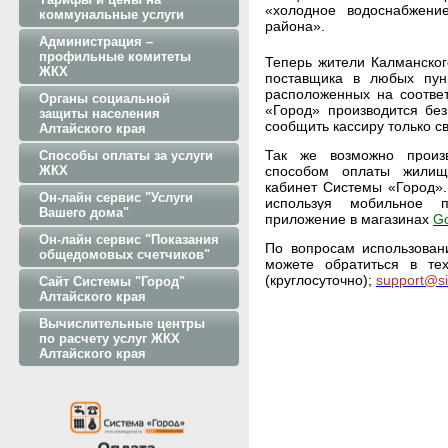
«холодное водоснабжени
коммунальные услуги
района».
Администрация –
профильные комитеты
Теперь жители Калманског
ЖКХ
поставщика в любых пун
расположенных на соотве
Органы социальной
«Город» производится без
защиты населения
сообщить кассиру только с
Алтайского края
Так же возможно произв
Способы оплаты за услуги
ЖКХ
способом оплаты жилищ
кабинет Системы «Город»
Он-лайн сервис "Услуги
используя мобильное 
Вашего дома"
приложение в магазинах
Go
Он-лайн сервис "Показания
По вопросам использован
общедомовых счетчиков"
можете обратиться в тех
(круглосуточно);
support@si
Сайт Системы "Город"
Алтайского края
Вычислительные центры
по расчету услуг ЖКХ
Алтайского края